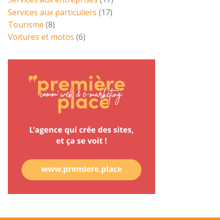
Services aux particuliers
(17)
Tourisme
(8)
Voitures et motos
(6)