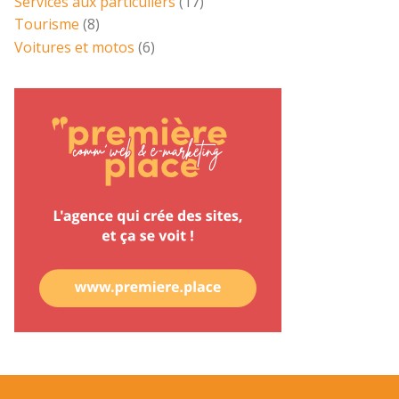
Services aux particuliers
(17)
Tourisme
(8)
Voitures et motos
(6)