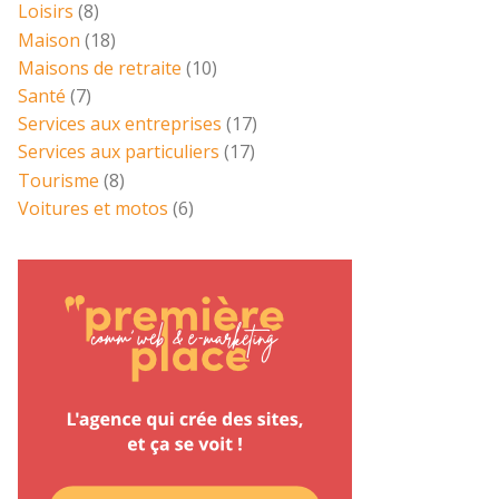
Loisirs
(8)
Maison
(18)
Maisons de retraite
(10)
Santé
(7)
Services aux entreprises
(17)
Services aux particuliers
(17)
Tourisme
(8)
Voitures et motos
(6)