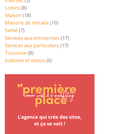
Internet
(3)
Loisirs
(8)
Maison
(18)
Maisons de retraite
(10)
Santé
(7)
Services aux entreprises
(17)
Services aux particuliers
(17)
Tourisme
(8)
Voitures et motos
(6)