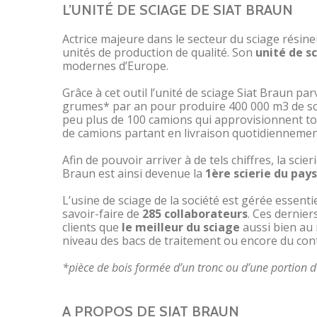
L’UNITÉ DE SCIAGE DE SIAT BRAUN
Actrice majeure dans le secteur du sciage résin
unités de production de qualité. Son
unité de s
modernes d’Europe.
Grâce à cet outil l’unité de sciage Siat Braun p
grumes* par an pour produire 400 000 m
3
de sc
peu plus de 100 camions qui approvisionnent tou
de camions partant en livraison quotidiennement 
Afin de pouvoir arriver à de tels chiffres, la scie
Braun est ainsi devenue la
1
ère
scierie du pays
L’usine de sciage de la société est gérée essent
savoir-faire de
285 collaborateurs
. Ces dernie
clients que
le meilleur du sciage
aussi bien au 
niveau des bacs de traitement ou encore du cont
*pièce de bois formée d’un tronc ou d’une portion d
A PROPOS DE SIAT BRAUN