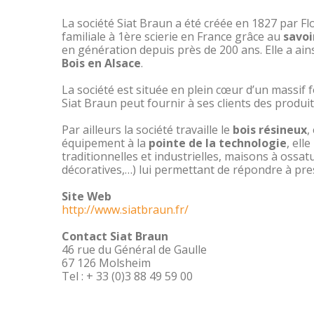
La société Siat Braun a été créée en 1827 par Flo
familiale à 1
ère
scierie en France grâce au
savoi
en génération depuis près de 200 ans. Elle a a
Bois en Alsace
.
La société est située en plein cœur d’un massif f
Siat Braun peut fournir à ses clients des produit
Par ailleurs la société travaille le
bois résineux
,
équipement à la
pointe de la technologie
, ell
traditionnelles et industrielles, maisons à ossa
décoratives,…) lui permettant de répondre à pr
Site Web
http://www.siatbraun.fr/
Contact Siat Braun
46 rue du Général de Gaulle
67 126 Molsheim
Tel : + 33 (0)3 88 49 59 00