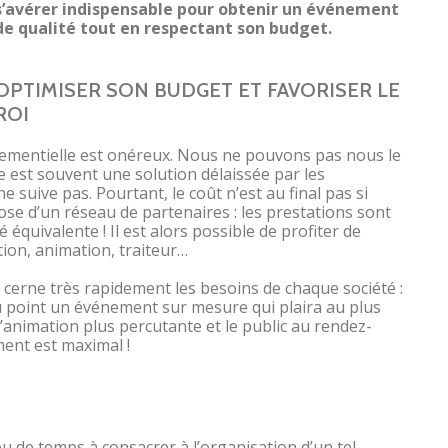
s’avérer indispensable pour obtenir un événement
de qualité tout en respectant son budget.
OPTIMISER SON BUDGET ET FAVORISER LE
ROI
ementielle est onéreux. Nous ne pouvons pas nous le
e est souvent une solution délaissée par les
e suive pas. Pourtant, le coût n’est au final pas si
ose d’un réseau de partenaires : les prestations sont
 équivalente ! Il est alors possible de profiter de
tion, animation, traiteur…
 cerne très rapidement les besoins de chaque société :
au point un événement sur mesure qui plaira au plus
l’animation plus percutante et le public au rendez-
ment est maximal !
u de temps à consacrer à l’organisation d’un tel