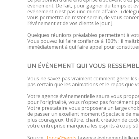
événement. De fait, pour gagner du temps et év
événement n’est pas une mince affaire…) délégu
vous permettra de rester serein, de vous concent
l’événement et de vos clients le jour J.
Quelques réunions préalables permettent à votr
Vous pouvez lui faire confiance à 100% : il maitr
immédiatement à qui faire appel pour constituer
UN ÉVÉNEMENT QUI VOUS RESSEMBL
Vous ne savez pas vraiment comment gérer les é
pas certain que les animations et le repas que v
Votre agence événementielle saura vous proposer
pour l’originalité, vous n’optez pas forcément po
Votre prestataire vous proposera un large choix
de passer un excellent moment (Spectacle de ma
plus courageux, théâtre, chant, création de cockta
votre entreprise marquera les esprits à coup sû
Source :
Innov’Events
(agence événementielle en